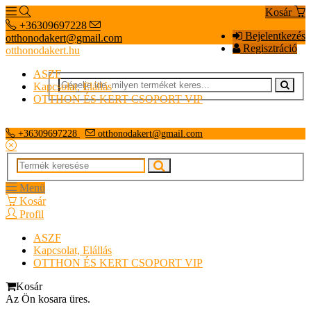
Kosár
+36309697228
Bejelentkezés
otthonodakert@gmail.com
Regisztráció
otthonodakert.hu
ASZF
Kapcsolat, Elállás
OTTHON ÉS KERT CSOPORT VIP
+36309697228
otthonodakert@gmail.com
Menü
Kosár
Profil
ASZF
Kapcsolat, Elállás
OTTHON ÉS KERT CSOPORT VIP
Kosár
Az Ön kosara üres.