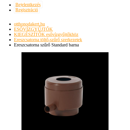
Bejelentkezés
Regisztráció
otthonodakert.hu
ESŐVÍZGYŰJTŐK
KIEGÉSZÍTŐK esővízgyűjtőkhöz
Ereszcsatorna töltő-szűrő szerkezetek
Ereszcsatorna szűrő Standard barna