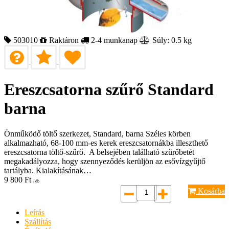
503010
Raktáron
2-4 munkanap
Súly: 0.5 kg
Ereszcsatorna szűrő Standard
barna
Önműködő töltő szerkezet, Standard, barna Széles körben
alkalmazható, 68-100 mm-es kerek ereszcsatornákba illeszthető
ereszcsatorna töltő-szűrő. A belsejében található szűrőbetét
megakadályozza, hogy szennyeződés kerüljön az esővízgyűjtő
tartályba. Kialakításának…
9 800
Ft
/ db
Kosárba
Leírás
Szállítás