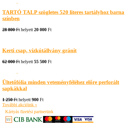
TARTÓ TALP szögletes 520 literes tartályhoz barna
színben
28 800
Ft
helyett
20 000
Ft
Kerti csap, vízkútállvány gránit
62 000
Ft
helyett
55 500
Ft
Ültetőfólia minden veteményféléhez előre perforált
sapkákkal
1 250
Ft
helyett
900
Ft
További akcióink »
Kártyás fizetési partnerünk