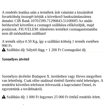
A rendelés leadása után a termékek árát valamint a kiszámított
fuvarköltség összegét kérjük a következő bankszámlaszámra
átutalni: CIB Bank 10701599-71296843-51100005 Az utalás
beérkezését követően a csomagot szállításra előkészítjük, majd
postázzuk. FIGYELEM: túlméretes terméket csomagautomatába
nem áll módunkban szállítani!
A termék súlya 0.50
Kg
, így a szállítási költség 1 termék esetében
990
Ft
.
Szállítási díj: Súlytól függ
+ 1 200
Ft
Csomagolási díj
Személyes átvétel
Személyes átvételre Budapest X. kerületben vagy Heves megyében
van lehetőség. Csak előre utalással történő fizetési mód lehetséges. A
rendelést követően telefonon felvesszük a kapcsolatot Önnel, és
egyeztetünk a továbbiakról.
Szállítási díj: 1 000
Ft
Ingyenes 25 000
Ft
értékű rendelés felett.