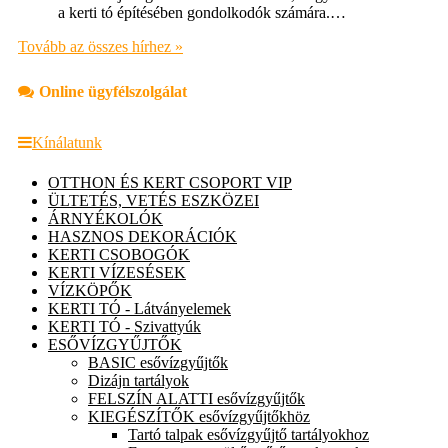
a kerti tó építésében gondolkodók számára.…
Tovább az összes hírhez »
Online ügyfélszolgálat
Kínálatunk
OTTHON ÉS KERT CSOPORT VIP
ÜLTETÉS, VETÉS ESZKÖZEI
ÁRNYÉKOLÓK
HASZNOS DEKORÁCIÓK
KERTI CSOBOGÓK
KERTI VÍZESÉSEK
VÍZKÖPŐK
KERTI TÓ - Látványelemek
KERTI TÓ - Szivattyúk
ESŐVÍZGYŰJTŐK
BASIC esővízgyűjtők
Dizájn tartályok
FELSZÍN ALATTI esővízgyűjtők
KIEGÉSZÍTŐK esővízgyűjtőkhöz
Tartó talpak esővízgyűjtő tartályokhoz