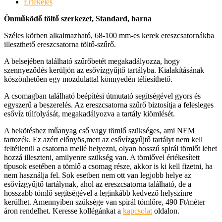
Értékelés
Önműködő töltő szerkezet, Standard, barna
Széles körben alkalmazható, 68-100 mm-es kerek ereszcsatornákba
illeszthető ereszcsatorna töltő-szűrő.
A belsejében található szűrőbetét megakadályozza, hogy
szennyeződés kerüljön az esővízgyűjtő tartályba. Kialakításának
köszönhetően egy mozdulattal könnyedén téliesíthető.
A csomagban található beépítési útmutató segítségével gyors és
egyszerű a beszerelés. Az ereszcsatorna szűrő biztosítja a felesleges
esővíz túlfolyását, megakadályozva a tartály kiömlését.
A bekötéshez műanyag cső vagy tömlő szükséges, ami NEM
tartozék. Ez azért előnyös,mert az esővízgyűjtő tartályt nem kell
feltétlenül a csatorna mellé helyezni, olyan hosszú spirál tömlőt lehet
hozzá illeszteni, amilyenre szükség van. A tömlővel értékesített
típusok esetében a tömlő a csomag része, akkor is ki kell fizetni, ha
nem használja fel. Sok esetben nem ott van legjobb helye az
esővízgyűjtő tartálynak, ahol az ereszcsatorna található, de a
hosszabb tömlő segítségével a leginkább kedvező helyszínre
kerülhet. Amennyiben szüksége van spirál tömlőre, 490 Ft/méter
áron rendelhet. Keresse kollégánkat a
kapcsolat
oldalon.