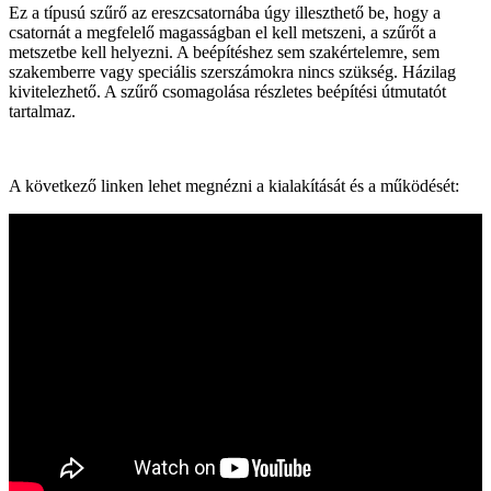
Ez a típusú szűrő az ereszcsatornába úgy illeszthető be, hogy a
csatornát a megfelelő magasságban el kell metszeni, a szűrőt a
metszetbe kell helyezni. A beépítéshez sem szakértelemre, sem
szakemberre vagy speciális szerszámokra nincs szükség. Házilag
kivitelezhető. A szűrő csomagolása részletes beépítési útmutatót
tartalmaz.
A következő linken lehet megnézni a kialakítását és a működését: