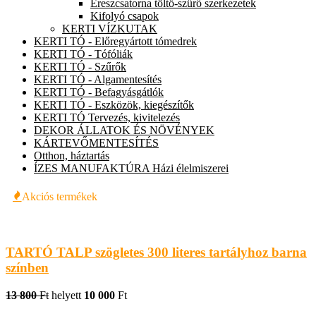
Ereszcsatorna töltő-szűrő szerkezetek
Kifolyó csapok
KERTI VÍZKUTAK
KERTI TÓ - Előregyártott tómedrek
KERTI TÓ - Tófóliák
KERTI TÓ - Szűrők
KERTI TÓ - Algamentesítés
KERTI TÓ - Befagyásgátlók
KERTI TÓ - Eszközök, kiegészítők
KERTI TÓ Tervezés, kivitelezés
DEKOR ÁLLATOK ÉS NÖVÉNYEK
KÁRTEVŐMENTESÍTÉS
Otthon, háztartás
ÍZES MANUFAKTÚRA Házi élelmiszerei
Akciós termékek
TARTÓ TALP szögletes 300 literes tartályhoz barna
színben
13 800
Ft
helyett
10 000
Ft