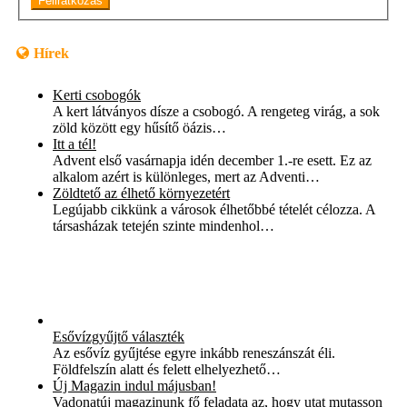
Feliratkozás
Hírek
Kerti csobogók
A kert látványos dísze a csobogó. A rengeteg virág, a sok
zöld között egy hűsítő öázis…
Itt a tél!
Advent első vasárnapja idén december 1.-re esett. Ez az
alkalom azért is különleges, mert az Adventi…
Zöldtető az élhető környezetért
Legújabb cikkünk a városok élhetőbbé tételét célozza. A
társasházak tetején szinte mindenhol…
Esővízgyűjtő választék
Az esővíz gyűjtése egyre inkább reneszánszát éli.
Földfelszín alatt és felett elhelyezhető…
Új Magazin indul májusban!
Vadonatúj magazinunk fő feladata az, hogy utat mutasson