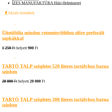
ÍZES MANUFAKTÚRA Házi élelmiszerei
Akciós termékek
Ültetőfólia minden veteményféléhez előre perforált
sapkákkal
1 250
Ft
helyett
900
Ft
TARTÓ TALP szögletes 520 literes tartályhoz barna
színben
28 800
Ft
helyett
20 000
Ft
TARTÓ TALP szögletes 300 literes tartályhoz barna
színben