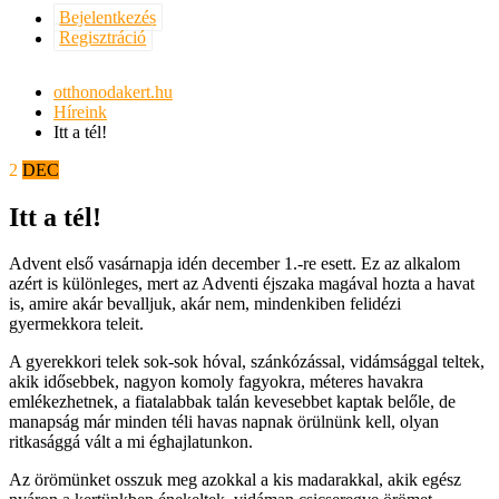
Bejelentkezés
Regisztráció
otthonodakert.hu
Híreink
Itt a tél!
2
DEC
Itt a tél!
Advent első vasárnapja idén december 1.-re esett. Ez az alkalom
azért is különleges, mert az Adventi éjszaka magával hozta a havat
is, amire akár bevalljuk, akár nem, mindenkiben felidézi
gyermekkora teleit.
A gyerekkori telek sok-sok hóval, szánkózással, vidámsággal teltek,
akik idősebbek, nagyon komoly fagyokra, méteres havakra
emlékezhetnek, a fiatalabbak talán kevesebbet kaptak belőle, de
manapság már minden téli havas napnak örülnünk kell, olyan
ritkasággá vált a mi éghajlatunkon.
Az örömünket osszuk meg azokkal a kis madarakkal, akik egész