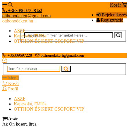
Kosár
+36309697228
Bejelentkezés
otthonodakert@gmail.com
Regisztráció
otthonodakert.hu
ASZF
Kapcsolat, Elállás
OTTHON ÉS KERT CSOPORT VIP
+36309697228
otthonodakert@gmail.com
Menü
Kosár
Profil
ASZF
Kapcsolat, Elállás
OTTHON ÉS KERT CSOPORT VIP
Kosár
Az Ön kosara üres.