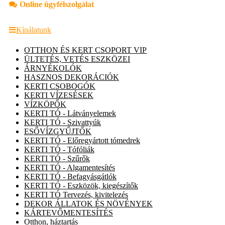
Online ügyfélszolgálat
Kínálatunk
OTTHON ÉS KERT CSOPORT VIP
ÜLTETÉS, VETÉS ESZKÖZEI
ÁRNYÉKOLÓK
HASZNOS DEKORÁCIÓK
KERTI CSOBOGÓK
KERTI VÍZESÉSEK
VÍZKÖPŐK
KERTI TÓ - Látványelemek
KERTI TÓ - Szivattyúk
ESŐVÍZGYŰJTŐK
KERTI TÓ - Előregyártott tómedrek
KERTI TÓ - Tófóliák
KERTI TÓ - Szűrők
KERTI TÓ - Algamentesítés
KERTI TÓ - Befagyásgátlók
KERTI TÓ - Eszközök, kiegészítők
KERTI TÓ Tervezés, kivitelezés
DEKOR ÁLLATOK ÉS NÖVÉNYEK
KÁRTEVŐMENTESÍTÉS
Otthon, háztartás