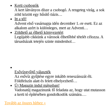
Kerti csobogók
A kert látványos dísze a csobogó. A rengeteg virág, a sok
zöld között egy hűsítő öázis…
Itt a tél!
Advent első vasárnapja idén december 1.-re esett. Ez az
alkalom azért is különleges, mert az Adventi…
Zöldtető az élhető környezetért
Legújabb cikkünk a városok élhetőbbé tételét célozza. A
társasházak tetején szinte mindenhol…
Esővízgyűjtő választék
Az esővíz gyűjtése egyre inkább reneszánszát éli.
Földfelszín alatt és felett elhelyezhető…
Új Magazin indul májusban!
Vadonatúj magazinunk fő feladata az, hogy utat mutasson
a kerti tó építésében gondolkodók számára.…
Tovább az összes hírhez »