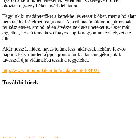
nyáron a kertünkben énekeltek, vidáman csicseregve örömet
okoztak egy-egy békés nyári délutánon.
Tegyünk ki madáretetőket a kertekbe, és etessük őket, mert a hó alatt
nem találnak élelmet maguknak. A kerti madárkák nem halmoznak
fel készleteket, amiből télen átvészelnek akár heteket is. Őket már
egyetlen, hó alá temetkező fagyos nap is nagyon nehéz helyzet elé
állít.
Akár hosszú, hideg, havas telünk lesz, akár csak néhány fagyos
napunk lesz, mindenképpen gondoljunk a kis cinegékre, akik
tavasszal újra vidámabbá teszik a reggeleket.
http://www.otthonodakert.hu/madaretetok-k84923
További hírek