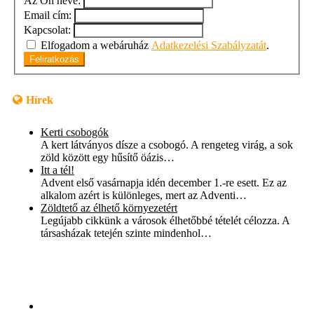
Az Ön neve:
Email cím:
Kapcsolat:
Elfogadom a webáruház
Adatkezelési Szabályzatát
.
Feliratkozás
Hírek
Kerti csobogók
A kert látványos dísze a csobogó. A rengeteg virág, a sok
zöld között egy hűsítő öázis…
Itt a tél!
Advent első vasárnapja idén december 1.-re esett. Ez az
alkalom azért is különleges, mert az Adventi…
Zöldtető az élhető környezetért
Legújabb cikkünk a városok élhetőbbé tételét célozza. A
társasházak tetején szinte mindenhol…