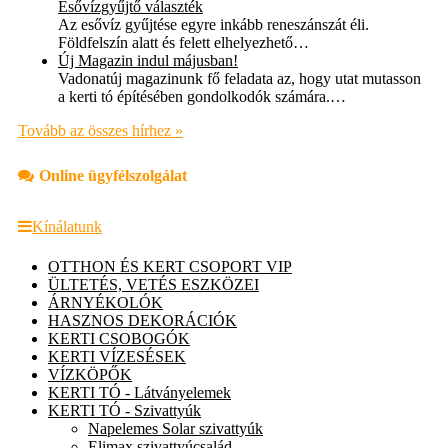
Esővízgyűjtő választék
Az esővíz gyűjtése egyre inkább reneszánszát éli.
Földfelszín alatt és felett elhelyezhető…
Új Magazin indul májusban!
Vadonatúj magazinunk fő feladata az, hogy utat mutasson
a kerti tó építésében gondolkodók számára.…
Tovább az összes hírhez »
Online ügyfélszolgálat
Kínálatunk
OTTHON ÉS KERT CSOPORT VIP
ÜLTETÉS, VETÉS ESZKÖZEI
ÁRNYÉKOLÓK
HASZNOS DEKORÁCIÓK
KERTI CSOBOGÓK
KERTI VÍZESÉSEK
VÍZKÖPŐK
KERTI TÓ - Látványelemek
KERTI TÓ - Szivattyúk
Napelemes Solar szivattyúk
Elimax szivattyúcsalád