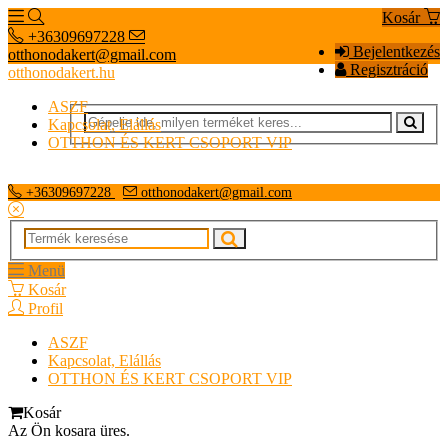
Kosár
+36309697228
Bejelentkezés
otthonodakert@gmail.com
Regisztráció
otthonodakert.hu
ASZF
Kapcsolat, Elállás
OTTHON ÉS KERT CSOPORT VIP
+36309697228
otthonodakert@gmail.com
Menü
Kosár
Profil
ASZF
Kapcsolat, Elállás
OTTHON ÉS KERT CSOPORT VIP
Kosár
Az Ön kosara üres.