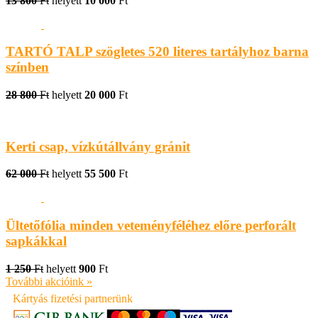
13 800
Ft
helyett
10 000
Ft
TARTÓ TALP szögletes 520 literes tartályhoz barna
színben
28 800
Ft
helyett
20 000
Ft
Kerti csap, vízkútállvány gránit
62 000
Ft
helyett
55 500
Ft
Ültetőfólia minden veteményféléhez előre perforált
sapkákkal
1 250
Ft
helyett
900
Ft
További akcióink »
Kártyás fizetési partnerünk