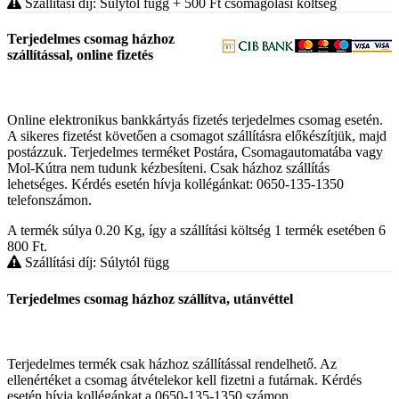
Szállítási díj: Súlytól függ
+ 500
Ft
csomagolási költség
Terjedelmes csomag házhoz
szállítással, online fizetés
Online elektronikus bankkártyás fizetés terjedelmes csomag esetén.
A sikeres fizetést követően a csomagot szállításra előkészítjük, majd
postázzuk. Terjedelmes terméket Postára, Csomagautomatába vagy
Mol-Kútra nem tudunk kézbesíteni. Csak házhoz szállítás
lehetséges. Kérdés esetén hívja kollégánkat: 0650-135-1350
telefonszámon.
A termék súlya 0.20
Kg
, így a szállítási költség 1 termék esetében 6
800
Ft
.
Szállítási díj: Súlytól függ
Terjedelmes csomag házhoz szállítva, utánvéttel
Terjedelmes termék csak házhoz szállítással rendelhető. Az
ellenértéket a csomag átvételekor kell fizetni a futárnak. Kérdés
esetén hívja kollégánkat a 0650-135-1350 számon