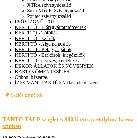
XTRA szivattyúcsalád
SmartMax Fi Szivattyúcsalád
Pontec szivattyúcsalád
ESŐVÍZGYŰJTŐK
KERTI TÓ - Előregyártott tómedrek
KERTI TÓ - Tófóliák
KERTI TÓ - Szűrők
KERTI TÓ - Algamentesítés
KERTI TÓ - Befagyásgátlók
KERTI TÓ - Eszközök, kiegészítők
KERTI TÓ Tervezés, kivitelezés
DEKOR ÁLLATOK ÉS NÖVÉNYEK
KÁRTEVŐMENTESÍTÉS
Otthon, háztartás
ÍZES MANUFAKTÚRA Házi élelmiszerei
Akciós termékek
TARTÓ TALP szögletes 300 literes tartályhoz barna
színben