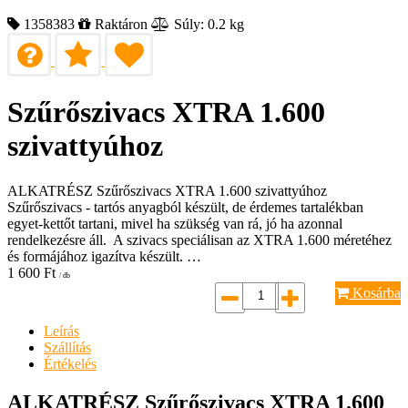
1358383
Raktáron
Súly: 0.2 kg
Szűrőszivacs XTRA 1.600
szivattyúhoz
ALKATRÉSZ Szűrőszivacs XTRA 1.600 szivattyúhoz
Szűrőszivacs - tartós anyagból készült, de érdemes tartalékban
egyet-kettőt tartani, mivel ha szükség van rá, jó ha azonnal
rendelkezésre áll. A szivacs speciálisan az XTRA 1.600 méretéhez
és formájához igazítva készült. …
1 600
Ft
/ db
Kosárba
Leírás
Szállítás
Értékelés
ALKATRÉSZ Szűrőszivacs XTRA 1.600