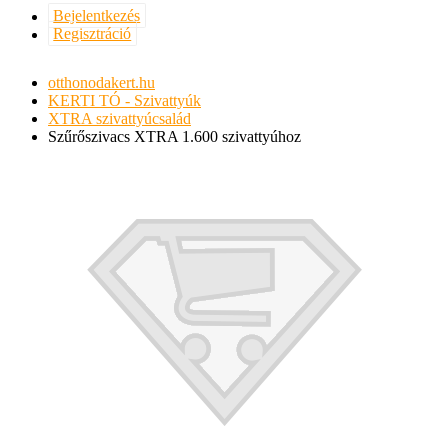
Bejelentkezés
Regisztráció
otthonodakert.hu
KERTI TÓ - Szivattyúk
XTRA szivattyúcsalád
Szűrőszivacs XTRA 1.600 szivattyúhoz