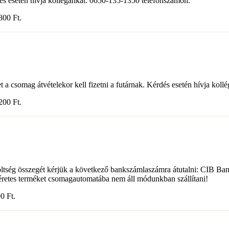
dés esetén hívja kollégánkat: 0650-135-1350 telefonszámon.
6 800
Ft
.
et a csomag átvételekor kell fizetni a futárnak. Kérdés esetén hívja k
8 200
Ft
.
arköltség összegét kérjük a következő bankszámlaszámra átutalni: CIB
éretes terméket csomagautomatába nem áll módunkban szállítani!
990
Ft
.