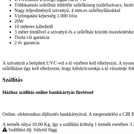
Többkamrás szűrőház többféle szűrőközeg (szűrőszivacs, biofel
Nagy teljesítményű szivattyú, 4 mm-es szűrőnyílásokkal
Vízforgatási képesség 1.000 l/óra
20W
10 méteres kábellelű
3 méter tömlővel a szivattyú és a szűrőház közötti összekötésh
Tiszta víz garancia
2 év garancia
A szivattyút a beépített UVC-vel a tó vizében kell elhelyezni. A nyom
szűrőházat úgy kell elhelyezni, hogy kifolyócsonkja a tó vízszintje föl
Szállítás
Házhoz szállítás online bankkártyás fizetéssel
Online, elektronikus díjfizetés bankkártyával. A megrendelést a CIB Ban
A termék súlya 10.00
Kg
, így a szállítási költség 1 termék esetében 
Szállítási díj: Súlytól függ