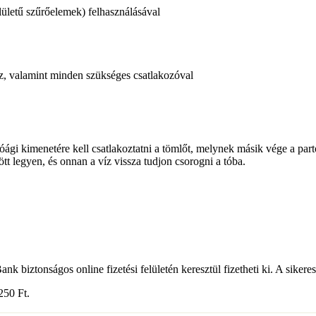
ületű szűrőelemek) felhasználásával
ez, valamint minden szükséges csatlakozóval
óági kimenetére kell csatlakoztatni a tömlőt, melynek másik vége a par
ött legyen, és onnan a víz vissza tudjon csorogni a tóba.
k biztonságos online fizetési felületén keresztül fizetheti ki. A sikeres
3 250
Ft
.