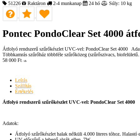
51226
Raktáron
2-4 munkanap
24 hó
Súly: 10 kg
Pontec PondoClear Set 4000 átfo
Átfolyó rendszerű szűrőkészlet UVC-vel: PondoClear Set 4000 Adatok:
Többkamrás szűrőház többféle szűrőközeg (szűrőszivacs, biofelület
58 000
Ft
/ db
Leírás
Szállítás
Értékelés
Átfolyó rendszerű szűrőkészlet UVC-vel: PondoClear Set 4000
Adatok:
Átfolyó szűrőkészlet halak nélküli 4.000 literes tóhoz. Halastó 
UV-előszűrő a lebegő algák ellen, 7W