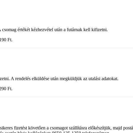
 csomag értékét kézhezvétel után a futárnak kell kifizetni.
3 190
Ft
.
 fizetni. A rendelés elküldése után megküldjük az utalási adatokat.
2 290
Ft
.
 sikeres fizetést követően a csomagot szállításra előkészítjük, majd p