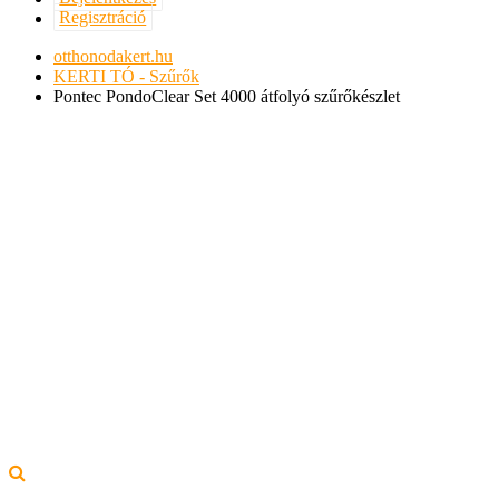
Regisztráció
otthonodakert.hu
KERTI TÓ - Szűrők
Pontec PondoClear Set 4000 átfolyó szűrőkészlet