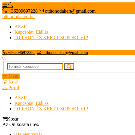
+36309697228
otthonodakert@gmail.com
otthonodakert.hu
ASZF
Kapcsolat, Elállás
OTTHON ÉS KERT CSOPORT VIP
+36309697228
otthonodakert@gmail.com
Menü
Kosár
Profil
ASZF
Kapcsolat, Elállás
OTTHON ÉS KERT CSOPORT VIP
Kosár
Az Ön kosara üres.
Bejelentkezés