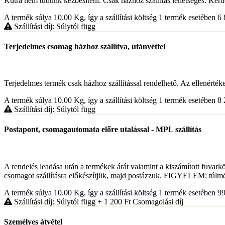
Kútra nem tudunk kézbesíteni. Csak házhoz szállítás lehetséges. Kér
A termék súlya 10.00
Kg
, így a szállítási költség 1 termék esetében 
Szállítási díj: Súlytól függ
Terjedelmes csomag házhoz szállítva, utánvéttel
Terjedelmes termék csak házhoz szállítással rendelhető. Az ellenérték
A termék súlya 10.00
Kg
, így a szállítási költség 1 termék esetében 
Szállítási díj: Súlytól függ
Postapont, csomagautomata előre utalással - MPL szállítás
A rendelés leadása után a termékek árát valamint a kiszámított fuv
csomagot szállításra előkészítjük, majd postázzuk. FIGYELEM: túlm
A termék súlya 10.00
Kg
, így a szállítási költség 1 termék esetében 
Szállítási díj: Súlytól függ
+ 1 200
Ft
Csomagolási díj
Személyes átvétel